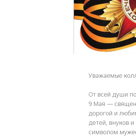
Уважаемые колл
От всей души п
9 Мая — священн
дорогой и люби
детей, внуков и
символом мужес