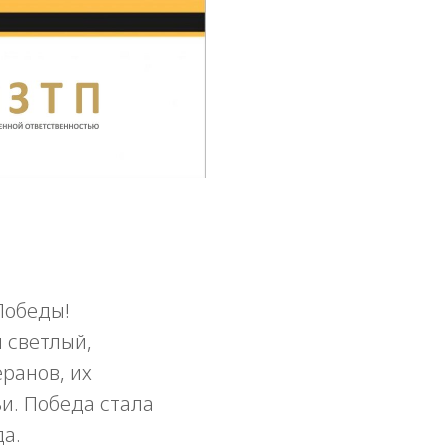
Победы!
 светлый,
ранов, их
ьи. Победа стала
а.