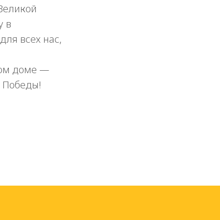
 Великой
у в
для всех нас,
дом доме —
м Победы!