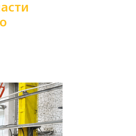
асти
по