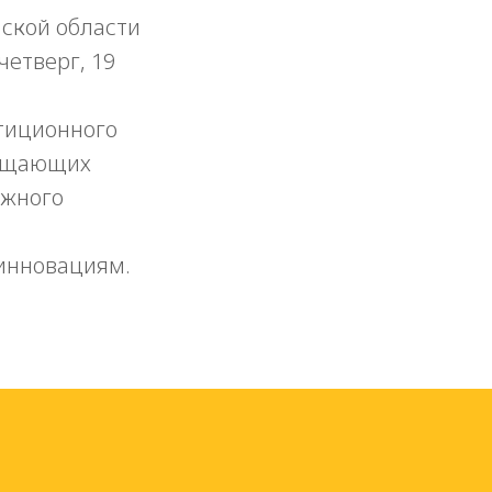
ской области
етверг, 19
тиционного
мещающих
ожного
инновациям.