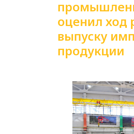
промышленн
оценил ход 
выпуску им
продукции